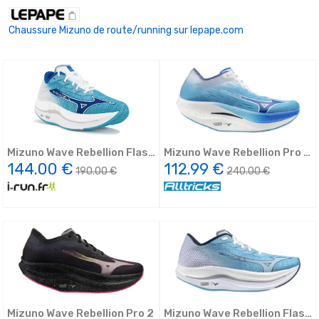
Chaussure Mizuno de route/running sur lepape.com
Mizuno Wave Rebellion Flash
Mizuno Wave Rebellion Pro 2
2
F
144.00 €
112.99 €
190.00 €
240.00 €
Mizuno Wave Rebellion Pro 2
Mizuno Wave Rebellion Flash