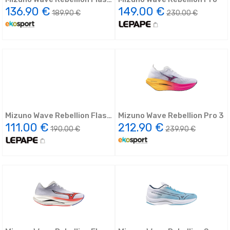
2
136.90 €
149.00 €
189.90 €
230.00 €
Mizuno Wave Rebellion Flash
Mizuno Wave Rebellion Pro 3
2
111.00 €
212.90 €
190.00 €
239.90 €