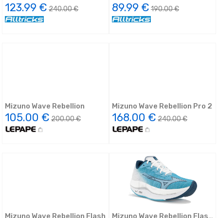
2 F
123.99 €
89.99 €
240.00 €
190.00 €
Mizuno Wave Rebellion
Mizuno Wave Rebellion Pro 2
105.00 €
168.00 €
200.00 €
240.00 €
Mizuno Wave Rebellion Flash
Mizuno Wave Rebellion Flash