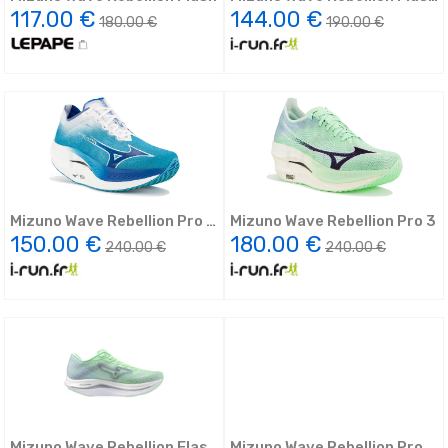
2 W
117.00 €
144.00 €
180.00 €
190.00 €
Mizuno Wave Rebellion Pro 2
Mizuno Wave Rebellion Pro 3
W
150.00 €
180.00 €
240.00 €
240.00 €
Mizuno Wave Rebellion Flash
Mizuno Wave Rebellion Pro