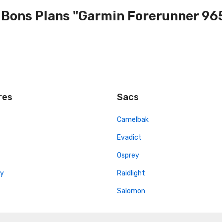
 Bons Plans "Garmin Forerunner 96
res
Sacs
Camelbak
Evadict
Osprey
y
Raidlight
Salomon