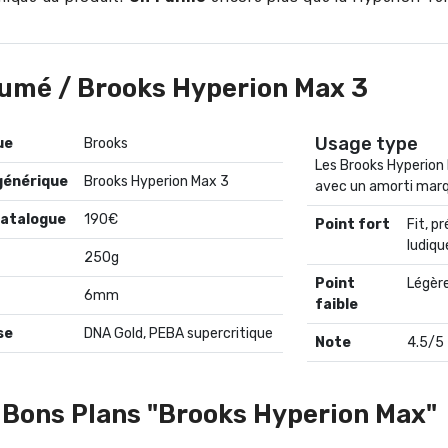
umé / Brooks Hyperion Max 3
Usage type
Brooks
Les Brooks Hyperion 
générique
Brooks Hyperion Max 3
avec un amorti marqu
catalogue
190€
Point fort
Fit, p
ludiqu
250g
Point
Légère
6mm
faible
se
DNA Gold, PEBA supercritique
Note
4.5/5
 Bons Plans "Brooks Hyperion Max"