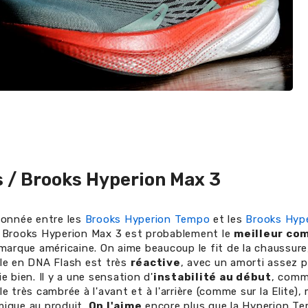
s / Brooks Hyperion Max 3
ionnée entre les
Brooks Hyperion Tempo
et les
Brooks Hype
 Brooks Hyperion Max 3 est probablement le
meilleur co
 marque américaine. On aime beaucoup le fit de la chaussure,
le en DNA Flash est très
réactive
, avec un amorti assez p
e bien. Il y a une sensation d'
instabilité au début
, comme
e très cambrée à l'avant et à l'arrière (comme sur la Elite),
ique au produit.
On l'aime
encore plus que la Hyperion T