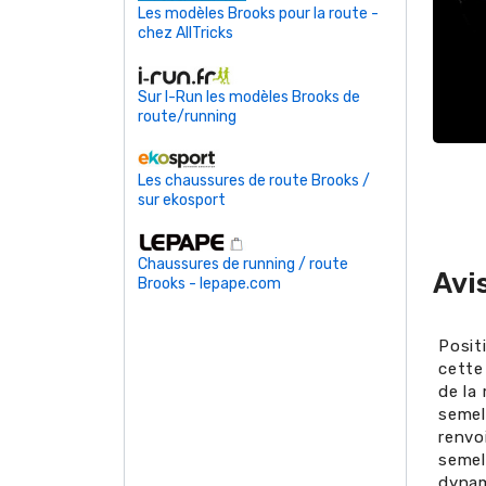
Les modèles Brooks pour la route -
chez AllTricks
Sur I-Run les modèles Brooks de
route/running
Les chaussures de route Brooks /
sur ekosport
Chaussures de running / route
Avi
Brooks - lepape.com
Posit
cette
de la
semel
renvoi
semell
dynam